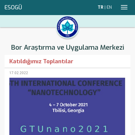
ESOGÜ
TR
|
EN
Toggl
navig
Bor Araştırma ve Uygulama Merkezi
Katıldığımız Toplantılar
17.02.2022